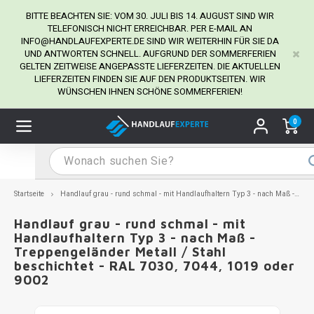
BITTE BEACHTEN SIE: VOM 30. JULI BIS 14. AUGUST SIND WIR
TELEFONISCH NICHT ERREICHBAR. PER E-MAIL AN
INFO@HANDLAUFEXPERTE.DE
SIND WIR WEITERHIN FÜR SIE DA
UND ANTWORTEN SCHNELL. AUFGRUND DER SOMMERFERIEN
Hauptmenü / Handlaufhalter
Hauptmenü / Tipps & Tricks
Hauptmenü / Handlauf
Hauptmenü / Extra
GELTEN ZEITWEISE ANGEPASSTE LIEFERZEITEN. DIE AKTUELLEN
Handlaufhalter
Tipps & Tricks
Handlauf
Extra
LIEFERZEITEN FINDEN SIE AUF DEN PRODUKTSEITEN. WIR
WÜNSCHEN IHNEN SCHÖNE SOMMERFERIEN!
dlauf Edelstahl
dlaufhalter Edelstahl
kstift
H
H
H
H
H
H
H
H
H
H
H
H
H
H
H
H
ndlauf Ausmessen
0
ndlauf schwarz
dlaufhalter schwarz
dlauf mit Gehrungswinkeln
H
H
H
H
H
H
H
H
H
H
H
H
H
H
H
H
dlauf Montieren
dlauf anthrazit
dlaufhalter anthrazit
lstahl Reinigung
H
H
H
H
H
H
H
H
H
H
H
H
A
A
A
A
Startseite
Handlauf grau - rund schmal - mit Handlaufhaltern Typ 3 - nach Maß - Treppengeländer Metall / Stahl beschichtet - RAL 7030, 7044, 1019 oder 9002
dlauf grau
dlaufhalter weiß
hrauben
H
H
H
A
H
H
A
H
A
A
H
A
Handlauf grau - rund schmal - mit
Handlaufhaltern Typ 3 - nach Maß -
Treppengeländer Metall / Stahl
dlauf weiß
dlaufhalter Stahl
all- & Gewindebohrer
H
H
A
A
H
A
A
beschichtet - RAL 7030, 7044, 1019 oder
9002
dlauf in RAL Farbe nach Wunsch
dlaufhalter in RAL Farbe nach Wunsch
iderstange
H
A
A