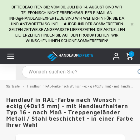
BITTE BEACHTEN SIE: VOM 30. JULI BIS 14. AUGUST SIND WIR
TELEFONISCH NICHT ERREICHBAR. PER E-MAIL AN
INFO@HANDLAUFEXPERTE.DE
SIND WIR WEITERHIN FÜR SIE DA
UND ANTWORTEN SCHNELL. AUFGRUND DER SOMMERFERIEN
Hauptmenü / Handlaufhalter
Hauptmenü / Tipps & Tricks
Hauptmenü / Handlauf
Hauptmenü / Extra
GELTEN ZEITWEISE ANGEPASSTE LIEFERZEITEN. DIE AKTUELLEN
Handlaufhalter
Tipps & Tricks
Handlauf
Extra
LIEFERZEITEN FINDEN SIE AUF DEN PRODUKTSEITEN. WIR
WÜNSCHEN IHNEN SCHÖNE SOMMERFERIEN!
dlauf Edelstahl
dlaufhalter Edelstahl
kstift
H
H
H
H
H
H
H
H
H
H
H
H
H
H
H
H
ndlauf Ausmessen
0
ndlauf schwarz
dlaufhalter schwarz
dlauf mit Gehrungswinkeln
H
H
H
H
H
H
H
H
H
H
H
H
H
H
H
H
dlauf Montieren
dlauf anthrazit
dlaufhalter anthrazit
lstahl Reinigung
H
H
H
H
H
H
H
H
H
H
H
H
A
A
A
A
Startseite
Handlauf in RAL-Farbe nach Wunsch - eckig (40x15 mm) - mit Handlaufhaltern Typ 16 - nach Maß - Treppengeländer Metall / Stahl beschichtet - in einer Farbe Ihrer Wahl
dlauf grau
dlaufhalter weiß
hrauben
H
H
H
A
H
H
A
H
A
A
H
A
Handlauf in RAL-Farbe nach Wunsch -
eckig (40x15 mm) - mit Handlaufhaltern
Typ 16 - nach Maß - Treppengeländer
dlauf weiß
dlaufhalter Stahl
all- & Gewindebohrer
H
H
A
A
H
A
A
Metall / Stahl beschichtet - in einer Farbe
Ihrer Wahl
dlauf in RAL Farbe nach Wunsch
dlaufhalter in RAL Farbe nach Wunsch
iderstange
H
A
A