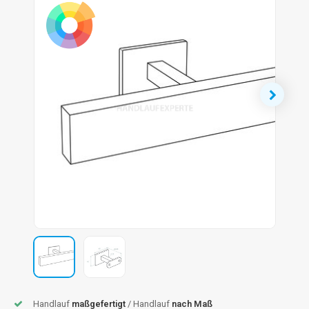
dlauf Stahl
A
ndlauf Schmiedeeisen
dlauf Gunmetal Optik
dlauf Bronze Optik
Handlauf
maßgefertigt
/ Handlauf
nach Maß