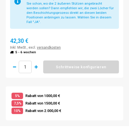
Sie schon, wo die 2 äußeren Stützen angebracht
werden sollen? Dann empfehlen wir, die zwei Löcher für
den Beschichtungsprozess direkt an diesen beiden
Positionen anbringen zu lassen. Wählen Sie in diesem
Fall "JA".
42,30 €
Inkl. MwSt., excl.
versandkosten
5 - 6 wochen
Schrittweise konfigurieren
Rabatt von 1000,00 €
5%
Rabatt von 1500,00 €
7,5%
Rabatt von 2.000,00 €
10%