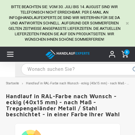
BITTE BEACHTEN SIE: VOM 30. JULI BIS 14. AUGUST SIND WIR
TELEFONISCH NICHT ERREICHBAR. PER E-MAIL AN
INFO@HANDLAUFEXPERTE.DE
SIND WIR WEITERHIN FÜR SIE DA
UND ANTWORTEN SCHNELL. AUFGRUND DER SOMMERFERIEN
Hauptmenü / Handlaufhalter
Hauptmenü / Tipps & Tricks
Hauptmenü / Handlauf
Hauptmenü / Extra
GELTEN ZEITWEISE ANGEPASSTE LIEFERZEITEN. DIE AKTUELLEN
Handlaufhalter
Tipps & Tricks
Handlauf
Extra
LIEFERZEITEN FINDEN SIE AUF DEN PRODUKTSEITEN. WIR
WÜNSCHEN IHNEN SCHÖNE SOMMERFERIEN!
dlauf Edelstahl
dlaufhalter Edelstahl
kstift
H
H
H
H
H
H
H
H
H
H
H
H
H
H
H
H
ndlauf Ausmessen
0
ndlauf schwarz
dlaufhalter schwarz
dlauf mit Gehrungswinkeln
H
H
H
H
H
H
H
H
H
H
H
H
H
H
H
H
dlauf Montieren
dlauf anthrazit
dlaufhalter anthrazit
lstahl Reinigung
H
H
H
H
H
H
H
H
H
H
H
H
A
A
A
A
Startseite
Handlauf in RAL-Farbe nach Wunsch - eckig (40x15 mm) - nach Maß - Treppengeländer Metall / Stahl beschichtet - in einer Farbe Ihrer Wahl
dlauf grau
dlaufhalter weiß
hrauben
H
H
H
A
H
H
A
H
A
A
H
A
Handlauf in RAL-Farbe nach Wunsch -
eckig (40x15 mm) - nach Maß -
Treppengeländer Metall / Stahl
dlauf weiß
dlaufhalter Stahl
all- & Gewindebohrer
H
H
A
A
H
A
A
beschichtet - in einer Farbe Ihrer Wahl
dlauf in RAL Farbe nach Wunsch
dlaufhalter in RAL Farbe nach Wunsch
iderstange
H
A
A