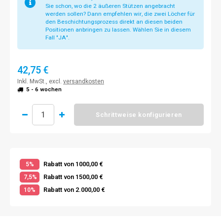
Sie schon, wo die 2 äußeren Stützen angebracht
werden sollen? Dann empfehlen wir, die zwei Löcher für
den Beschichtungsprozess direkt an diesen beiden
Positionen anbringen zu lassen. Wählen Sie in diesem
Fall "JA".
42,75 €
Inkl. MwSt., excl.
versandkosten
5 - 6 wochen
Schrittweise konfigurieren
Rabatt von 1000,00 €
5%
Rabatt von 1500,00 €
7,5%
Rabatt von 2.000,00 €
10%