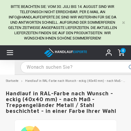
BITTE BEACHTEN SIE: VOM 30. JULI BIS 14. AUGUST SIND WIR
TELEFONISCH NICHT ERREICHBAR. PER E-MAIL AN
INFO@HANDLAUFEXPERTE.DE
SIND WIR WEITERHIN FÜR SIE DA
UND ANTWORTEN SCHNELL. AUFGRUND DER SOMMERFERIEN
Hauptmenü / Handlaufhalter
Hauptmenü / Tipps & Tricks
Hauptmenü / Handlauf
Hauptmenü / Extra
GELTEN ZEITWEISE ANGEPASSTE LIEFERZEITEN. DIE AKTUELLEN
Handlaufhalter
Tipps & Tricks
Handlauf
Extra
LIEFERZEITEN FINDEN SIE AUF DEN PRODUKTSEITEN. WIR
WÜNSCHEN IHNEN SCHÖNE SOMMERFERIEN!
dlauf Edelstahl
dlaufhalter Edelstahl
kstift
H
H
H
H
H
H
H
H
H
H
H
H
H
H
H
H
ndlauf Ausmessen
0
ndlauf schwarz
dlaufhalter schwarz
dlauf mit Gehrungswinkeln
H
H
H
H
H
H
H
H
H
H
H
H
H
H
H
H
dlauf Montieren
dlauf anthrazit
dlaufhalter anthrazit
lstahl Reinigung
H
H
H
H
H
H
H
H
H
H
H
H
A
A
A
A
Startseite
Handlauf in RAL-Farbe nach Wunsch - eckig (40x40 mm) - nach Maß - Treppengeländer Metall / Stahl beschichtet - in einer Farbe Ihrer Wahl
dlauf grau
dlaufhalter weiß
hrauben
H
H
H
A
H
H
A
H
A
A
H
A
Handlauf in RAL-Farbe nach Wunsch -
eckig (40x40 mm) - nach Maß -
Treppengeländer Metall / Stahl
dlauf weiß
dlaufhalter Stahl
all- & Gewindebohrer
H
H
A
A
H
A
A
beschichtet - in einer Farbe Ihrer Wahl
dlauf in RAL Farbe nach Wunsch
dlaufhalter in RAL Farbe nach Wunsch
iderstange
H
A
A