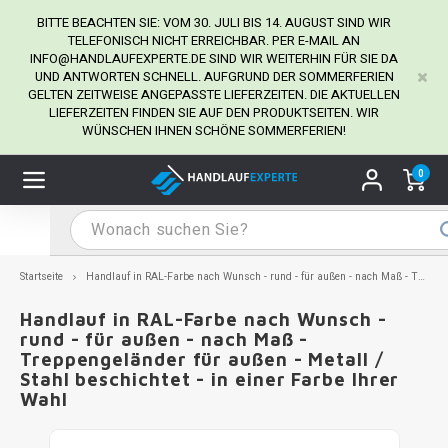
BITTE BEACHTEN SIE: VOM 30. JULI BIS 14. AUGUST SIND WIR
TELEFONISCH NICHT ERREICHBAR. PER E-MAIL AN
INFO@HANDLAUFEXPERTE.DE
SIND WIR WEITERHIN FÜR SIE DA
UND ANTWORTEN SCHNELL. AUFGRUND DER SOMMERFERIEN
Hauptmenü / Handlaufhalter
Hauptmenü / Tipps & Tricks
Hauptmenü / Handlauf
Hauptmenü / Extra
GELTEN ZEITWEISE ANGEPASSTE LIEFERZEITEN. DIE AKTUELLEN
Handlaufhalter
Tipps & Tricks
Handlauf
Extra
LIEFERZEITEN FINDEN SIE AUF DEN PRODUKTSEITEN. WIR
WÜNSCHEN IHNEN SCHÖNE SOMMERFERIEN!
dlauf Edelstahl
dlaufhalter Edelstahl
kstift
H
H
H
H
H
H
H
H
H
H
H
H
H
H
H
H
ndlauf Ausmessen
0
ndlauf schwarz
dlaufhalter schwarz
dlauf mit Gehrungswinkeln
H
H
H
H
H
H
H
H
H
H
H
H
H
H
H
H
dlauf Montieren
dlauf anthrazit
dlaufhalter anthrazit
lstahl Reinigung
H
H
H
H
H
H
H
H
H
H
H
H
A
A
A
A
Startseite
Handlauf in RAL-Farbe nach Wunsch - rund - für außen - nach Maß - Treppengeländer für außen - Metall / Stahl beschichtet - in einer Farbe Ihrer Wahl
dlauf grau
dlaufhalter weiß
hrauben
H
H
H
A
H
H
A
H
A
A
H
A
Handlauf in RAL-Farbe nach Wunsch -
rund - für außen - nach Maß -
Treppengeländer für außen - Metall /
dlauf weiß
dlaufhalter Stahl
all- & Gewindebohrer
H
H
A
A
H
A
A
Stahl beschichtet - in einer Farbe Ihrer
Wahl
dlauf in RAL Farbe nach Wunsch
dlaufhalter in RAL Farbe nach Wunsch
iderstange
H
A
A