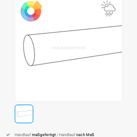
dlauf Stahl
A
ndlauf Schmiedeeisen
dlauf Gunmetal Optik
dlauf Bronze Optik
Handlauf
maßgefertigt
/ Handlauf
nach Maß