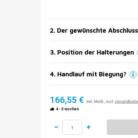
2
.
Der gewünschte Abschluss
3
.
Position der Halterungen
4
.
Handlauf mit Biegung?
166,55 €
Inkl. MwSt., excl.
versandkost
4 - 5 wochen