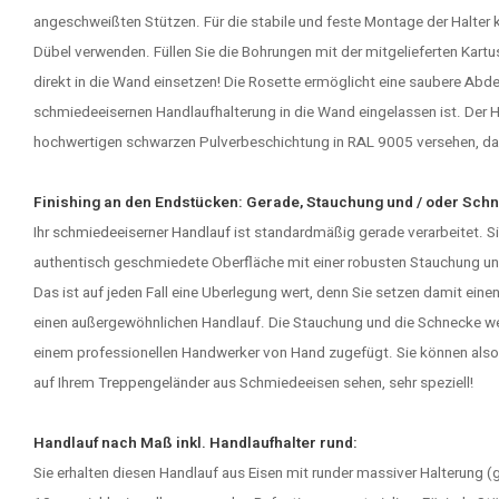
angeschweißten Stützen. Für die stabile und feste Montage der Halter
Dübel verwenden. Füllen Sie die Bohrungen mit der mitgelieferten Kart
direkt in die Wand einsetzen! Die Rosette ermöglicht eine saubere Abde
schmiedeeisernen Handlaufhalterung in die Wand eingelassen ist. Der H
hochwertigen schwarzen Pulverbeschichtung in RAL 9005 versehen, da
Finishing an den Endstücken: Gerade, Stauchung und / oder
Schn
Ihr
schmiedeeiserner Handlauf
ist standardmäßig gerade verarbeitet. Si
authentisch geschmiedete Oberfläche mit einer robusten Stauchung und
Das ist auf jeden Fall eine Uberlegung wert, denn Sie setzen damit e
einen außergewöhnlichen Handlauf. Die Stauchung und die Schnecke we
einem professionellen Handwerker von Hand zugefügt. Sie können also
auf Ihrem
Treppengeländer
aus Schmiedeeisen sehen, sehr speziell!
Handlauf nach Maß inkl. Handlaufhalter rund:
Sie erhalten diesen Handlauf aus Eisen mit runder massiver Halterung