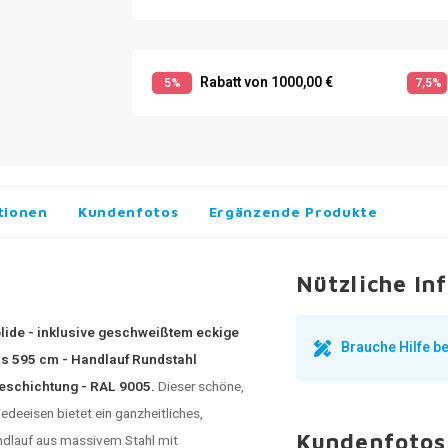
Rabatt von 1000,00 €
5%
7,5%
tionen
Kundenfotos
Ergänzende Produkte
Nützliche In
ide - inklusive geschweißtem eckige
Brauche Hilfe 
is 595 cm - Handlauf Rundstahl
eschichtung - RAL 9005.
Dieser schöne,
deeisen bietet ein ganzheitliches,
Kundenfotos
ndlauf aus massivem Stahl mit