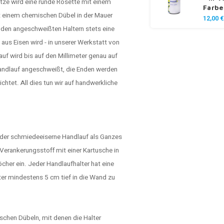
ütze wird eine runde Rosette mit einem
Farbe
t einem chemischen Dübel in der Mauer
12,00 €
 den angeschweißten Haltern stets eine
us Eisen wird - in unserer Werkstatt von
f wird bis auf den Millimeter genau auf
andlauf angeschweißt, die Enden werden
chtet. All dies tun wir auf handwerkliche
 der schmiedeeiserne Handlauf als Ganzes
erankerungsstoff mit einer Kartusche in
cher ein. Jeder Handlaufhalter hat eine
lter mindestens 5 cm tief in die Wand zu
schen Dübeln, mit denen die Halter