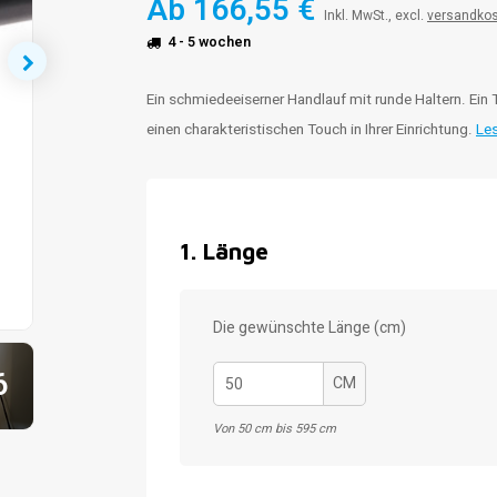
Ab
166,55 €
Inkl. MwSt., excl.
versandko
4 - 5 wochen
Ein schmiedeeiserner Handlauf mit runde Haltern. Ei
einen charakteristischen Touch in Ihrer Einrichtung.
Le
1
.
Länge
Die gewünschte Länge (cm)
6
CM
Von 50 cm bis 595 cm