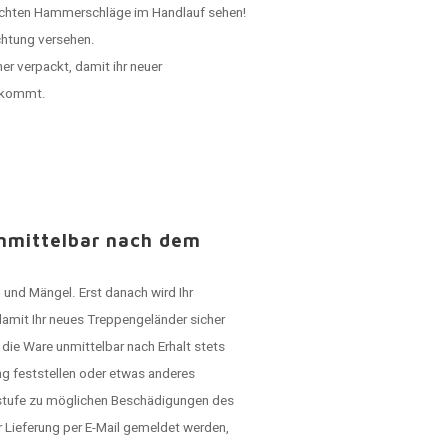
 echten Hammerschläge im Handlauf sehen!
chtung versehen.
er verpackt, damit ihr neuer
ankommt.
unmittelbar nach dem
 und Mängel. Erst danach wird Ihr
damit Ihr neues Treppengeländer sicher
die Ware unmittelbar nach Erhalt stets
g feststellen oder etwas anderes
rstufe zu möglichen Beschädigungen des
Lieferung per E-Mail gemeldet werden,