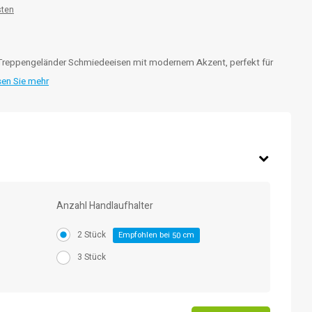
sten
n Treppengeländer Schmiedeeisen mit modernem Akzent, perfekt für
sen Sie mehr
Anzahl Handlaufhalter
2 Stück
Empfohlen bei
cm
50
3 Stück