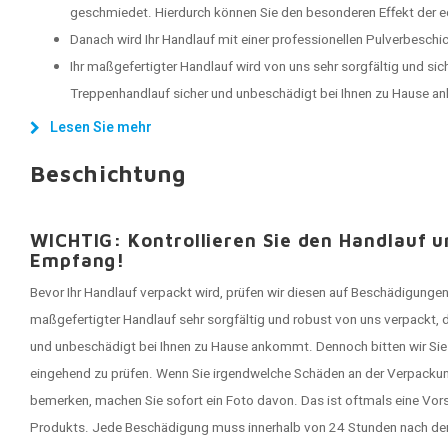
geschmiedet. Hierdurch können Sie den besonderen Effekt der
Danach wird Ihr Handlauf mit einer professionellen Pulverbeschi
Ihr maßgefertigter Handlauf wird von uns sehr sorgfältig und sich
Treppenhandlauf sicher und unbeschädigt bei Ihnen zu Hause 
Lesen Sie mehr
Beschichtung
WICHTIG: Kontrollieren Sie den Handlauf 
Empfang!
Bevor Ihr Handlauf verpackt wird, prüfen wir diesen auf Beschädigungen
maßgefertigter Handlauf sehr sorgfältig und robust von uns verpackt, 
und unbeschädigt bei Ihnen zu Hause ankommt. Dennoch bitten wir Sie 
eingehend zu prüfen. Wenn Sie irgendwelche Schäden an der Verpackun
bemerken, machen Sie sofort ein Foto davon. Das ist oftmals eine Vo
Produkts. Jede Beschädigung muss innerhalb von 24 Stunden nach der 