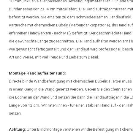
10 mm, inklusive aller passenden Befestigungsmaterialien. Für jede St
Durchmesser von ca. 4 cm mitgeliefert. Die Handlaufträger müssen mi
befestigt werden. Sie erhalten zu dem schmiedeeisernen Handlauf inkl.
Kartusche mit chemischen Dübeln (Verbundankerpatrone). Ihr Handlauf a
erfahrenen Handwerkern - nach Maß gefertigt. Der geschmiedete Handlau
die gewünschte Länge zugeschnitten. Die Handlaufhalter werden am H
wie gewünscht fertiggestellt und der Handlauf wird professionell beschi
Art und Weise, mit viel Freude und Liebe zum Detail.
Montage Handlaufhalter rund:
Direkte blinde Wandbefestigung mit chemischen Dübeln: Hierbei muss
in einem Gang in die Wand gesetzt werden. Geben Sie den chemischen V
die Löcher an der Wand und setzen Sie dann die Handlaufträger in die Lö
Länge von 12 cm. Wir raten Ihnen - für einen stabilen Handlauf - den Ha
setzen.
Achtung:
Unter Blindmontage verstehen wir die Befestigung mit chemi