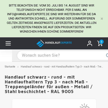
BITTE BEACHTEN SIE: VOM 30. JULI BIS 14. AUGUST SIND WIR
TELEFONISCH NICHT ERREICHBAR. PER E-MAIL AN
INFO@HANDLAUFEXPERTE.DE
SIND WIR WEITERHIN FÜR SIE DA
UND ANTWORTEN SCHNELL. AUFGRUND DER SOMMERFERIEN
Hauptmenü / Handlaufhalter
Hauptmenü / Tipps & Tricks
Hauptmenü / Handlauf
Hauptmenü / Extra
GELTEN ZEITWEISE ANGEPASSTE LIEFERZEITEN. DIE AKTUELLEN
Handlaufhalter
Tipps & Tricks
Handlauf
Extra
LIEFERZEITEN FINDEN SIE AUF DEN PRODUKTSEITEN. WIR
WÜNSCHEN IHNEN SCHÖNE SOMMERFERIEN!
dlauf Edelstahl
dlaufhalter Edelstahl
kstift
H
H
H
H
H
H
H
H
H
H
H
H
H
H
H
H
ndlauf Ausmessen
0
ndlauf schwarz
dlaufhalter schwarz
dlauf mit Gehrungswinkeln
H
H
H
H
H
H
H
H
H
H
H
H
H
H
H
H
dlauf Montieren
dlauf anthrazit
dlaufhalter anthrazit
lstahl Reinigung
H
H
H
H
H
H
H
H
H
H
H
H
A
A
A
A
Startseite
Handlauf schwarz - rund - mit Handlaufhaltern Typ 3 - nach Maß - Treppengeländer für außen - Metall / Stahl beschichtet - RAL 9005
dlauf grau
dlaufhalter weiß
hrauben
H
H
H
A
H
H
A
H
A
A
H
A
Handlauf schwarz - rund - mit
Handlaufhaltern Typ 3 - nach Maß -
Treppengeländer für außen - Metall /
dlauf weiß
dlaufhalter Stahl
all- & Gewindebohrer
H
H
A
A
H
A
A
Stahl beschichtet - RAL 9005
dlauf in RAL Farbe nach Wunsch
dlaufhalter in RAL Farbe nach Wunsch
iderstange
H
A
A