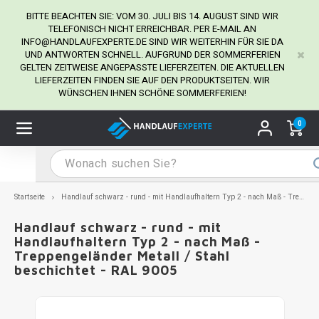
BITTE BEACHTEN SIE: VOM 30. JULI BIS 14. AUGUST SIND WIR
TELEFONISCH NICHT ERREICHBAR. PER E-MAIL AN
INFO@HANDLAUFEXPERTE.DE
SIND WIR WEITERHIN FÜR SIE DA
UND ANTWORTEN SCHNELL. AUFGRUND DER SOMMERFERIEN
Hauptmenü / Handlaufhalter
Hauptmenü / Tipps & Tricks
Hauptmenü / Handlauf
Hauptmenü / Extra
GELTEN ZEITWEISE ANGEPASSTE LIEFERZEITEN. DIE AKTUELLEN
Handlaufhalter
Tipps & Tricks
Handlauf
Extra
LIEFERZEITEN FINDEN SIE AUF DEN PRODUKTSEITEN. WIR
WÜNSCHEN IHNEN SCHÖNE SOMMERFERIEN!
dlauf Edelstahl
dlaufhalter Edelstahl
kstift
H
H
H
H
H
H
H
H
H
H
H
H
H
H
H
H
ndlauf Ausmessen
0
ndlauf schwarz
dlaufhalter schwarz
dlauf mit Gehrungswinkeln
H
H
H
H
H
H
H
H
H
H
H
H
H
H
H
H
dlauf Montieren
dlauf anthrazit
dlaufhalter anthrazit
lstahl Reinigung
H
H
H
H
H
H
H
H
H
H
H
H
A
A
A
A
Startseite
Handlauf schwarz - rund - mit Handlaufhaltern Typ 2 - nach Maß - Treppengeländer Metall / Stahl beschichtet - RAL 9005
dlauf grau
dlaufhalter weiß
hrauben
H
H
H
A
H
H
A
H
A
A
H
A
Handlauf schwarz - rund - mit
Handlaufhaltern Typ 2 - nach Maß -
Treppengeländer Metall / Stahl
dlauf weiß
dlaufhalter Stahl
all- & Gewindebohrer
H
H
A
A
H
A
A
beschichtet - RAL 9005
dlauf in RAL Farbe nach Wunsch
dlaufhalter in RAL Farbe nach Wunsch
iderstange
H
A
A