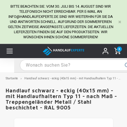
BITTE BEACHTEN SIE: VOM 30. JULI BIS 14. AUGUST SIND WIR
TELEFONISCH NICHT ERREICHBAR. PER E-MAIL AN
INFO@HANDLAUFEXPERTE.DE
SIND WIR WEITERHIN FÜR SIE DA
UND ANTWORTEN SCHNELL. AUFGRUND DER SOMMERFERIEN
Hauptmenü / Handlaufhalter
Hauptmenü / Tipps & Tricks
Hauptmenü / Handlauf
Hauptmenü / Extra
GELTEN ZEITWEISE ANGEPASSTE LIEFERZEITEN. DIE AKTUELLEN
Handlaufhalter
Tipps & Tricks
Handlauf
Extra
LIEFERZEITEN FINDEN SIE AUF DEN PRODUKTSEITEN. WIR
WÜNSCHEN IHNEN SCHÖNE SOMMERFERIEN!
dlauf Edelstahl
dlaufhalter Edelstahl
kstift
H
H
H
H
H
H
H
H
H
H
H
H
H
H
H
H
ndlauf Ausmessen
0
ndlauf schwarz
dlaufhalter schwarz
dlauf mit Gehrungswinkeln
H
H
H
H
H
H
H
H
H
H
H
H
H
H
H
H
dlauf Montieren
dlauf anthrazit
dlaufhalter anthrazit
lstahl Reinigung
H
H
H
H
H
H
H
H
H
H
H
H
A
A
A
A
Startseite
Handlauf schwarz - eckig (40x15 mm) - mit Handlaufhaltern Typ 11 - nach Maß - Treppengeländer Metall / Stahl beschichtet - RAL 9005
dlauf grau
dlaufhalter weiß
hrauben
H
H
H
A
H
H
A
H
A
A
H
A
Handlauf schwarz - eckig (40x15 mm) -
mit Handlaufhaltern Typ 11 - nach Maß -
Treppengeländer Metall / Stahl
dlauf weiß
dlaufhalter Stahl
all- & Gewindebohrer
H
H
A
A
H
A
A
beschichtet - RAL 9005
dlauf in RAL Farbe nach Wunsch
dlaufhalter in RAL Farbe nach Wunsch
iderstange
H
A
A