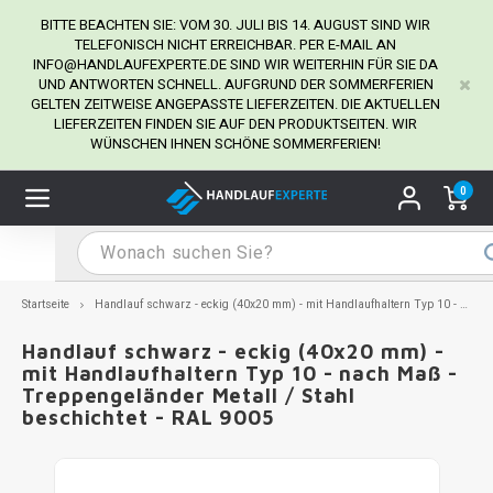
BITTE BEACHTEN SIE: VOM 30. JULI BIS 14. AUGUST SIND WIR
TELEFONISCH NICHT ERREICHBAR. PER E-MAIL AN
INFO@HANDLAUFEXPERTE.DE
SIND WIR WEITERHIN FÜR SIE DA
UND ANTWORTEN SCHNELL. AUFGRUND DER SOMMERFERIEN
Hauptmenü / Handlaufhalter
Hauptmenü / Tipps & Tricks
Hauptmenü / Handlauf
Hauptmenü / Extra
GELTEN ZEITWEISE ANGEPASSTE LIEFERZEITEN. DIE AKTUELLEN
Handlaufhalter
Tipps & Tricks
Handlauf
Extra
LIEFERZEITEN FINDEN SIE AUF DEN PRODUKTSEITEN. WIR
WÜNSCHEN IHNEN SCHÖNE SOMMERFERIEN!
dlauf Edelstahl
dlaufhalter Edelstahl
kstift
H
H
H
H
H
H
H
H
H
H
H
H
H
H
H
H
ndlauf Ausmessen
0
ndlauf schwarz
dlaufhalter schwarz
dlauf mit Gehrungswinkeln
H
H
H
H
H
H
H
H
H
H
H
H
H
H
H
H
dlauf Montieren
dlauf anthrazit
dlaufhalter anthrazit
lstahl Reinigung
H
H
H
H
H
H
H
H
H
H
H
H
A
A
A
A
Startseite
Handlauf schwarz - eckig (40x20 mm) - mit Handlaufhaltern Typ 10 - nach Maß - Treppengeländer Metall / Stahl beschichtet - RAL 9005
dlauf grau
dlaufhalter weiß
hrauben
H
H
H
A
H
H
A
H
A
A
H
A
Handlauf schwarz - eckig (40x20 mm) -
mit Handlaufhaltern Typ 10 - nach Maß -
Treppengeländer Metall / Stahl
dlauf weiß
dlaufhalter Stahl
all- & Gewindebohrer
H
H
A
A
H
A
A
beschichtet - RAL 9005
dlauf in RAL Farbe nach Wunsch
dlaufhalter in RAL Farbe nach Wunsch
iderstange
H
A
A