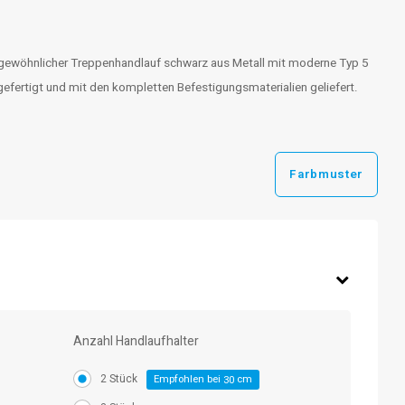
gewöhnlicher Treppenhandlauf schwarz aus Metall mit moderne Typ 5
efertigt und mit den kompletten Befestigungsmaterialien geliefert.
Farbmuster
Anzahl Handlaufhalter
2 Stück
Empfohlen bei
cm
30