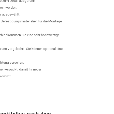
e zum Detail ausgeführt.
ben werden.
er ausgewählt.
 Befestigungsmaterialien für die Montage
rch bekommen Sie eine sehr hochwertige
n uns vorgebohrt. Sie können optional eine
chtung versehen.
er verpackt, damit ihr neuer
ankommt.
unmittelbar nach dem