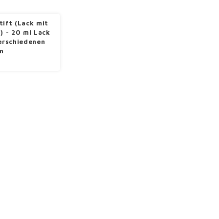
tift (Lack mit
l) - 20 ml Lack
verschiedenen
n