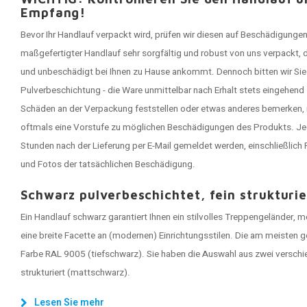
Empfang!
Bevor Ihr Handlauf verpackt wird, prüfen wir diesen auf Beschädigungen
maßgefertigter Handlauf sehr sorgfältig und robust von uns verpackt, 
und unbeschädigt bei Ihnen zu Hause ankommt. Dennoch bitten wir Sie 
Pulverbeschichtung - die Ware unmittelbar nach Erhalt stets eingehend
Schäden an der Verpackung feststellen oder etwas anderes bemerken, 
oftmals eine Vorstufe zu möglichen Beschädigungen des Produkts. J
Stunden nach der Lieferung per E-Mail gemeldet werden, einschließlic
und Fotos der tatsächlichen Beschädigung.
Schwarz pulverbeschichtet, fein strukturie
Ein Handlauf schwarz garantiert Ihnen ein stilvolles Treppengeländer, 
eine breite Facette an (modernen) Einrichtungsstilen. Die am meisten g
Farbe RAL 9005 (tiefschwarz). Sie haben die Auswahl aus zwei verschi
strukturiert (mattschwarz).
Lesen Sie mehr