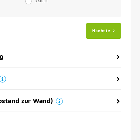
3 Stück
Nächste
g
bstand zur Wand)