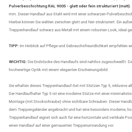
Pulverbeschichtung RAL 9005 - glatt oder fein strukturiert (matt).
mm. Dieser Handlauf aus Stahl wird mit einer schwarzen Pulverbeschic
Hierbei können Sie wählen zwischen glatt und fein strukturiert. Ein auß
Treppenhandlauf schwarz aus Metall mit einem robusten Look, ideal gee
TIPP:
Im Hinblick auf Pflege und Gebrauchsfreundlichkeit empfehlen wir
WICHTIG:
Die Endstücke des Handlaufs sind nahtlos zugeschweißt. D
hochwertige Optik mit einem eleganten Erscheinungsbild.
Sie erhalten dieses Treppenhandlauf-Set mit Stützen Typ 5, inklusive a
Der Handlaufhalter Typ 5 ist eine moderne Stütze mit einer minimalist
Montage (mit Stockschraube) ohne sichtbare Schrauben. Dieser Handlauft
dem Treppengeländer angebracht und hat eine besonders moderne, hoc
Treppenhandlauf eignet sich auch für eine horizontale und vertikale Posi
einen Handlauf auf einer gemauerten Treppenumrandung vor.