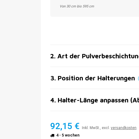
Von 30 cm bis 595 cm
2
.
Art der Pulverbeschichtun
3
.
Position der Halterungen
4
.
Halter-Länge anpassen (A
92,15 €
Inkl. MwSt., excl.
versandkosten
4 - 5 wochen