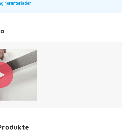
ng herunterladen
eo
Produkte