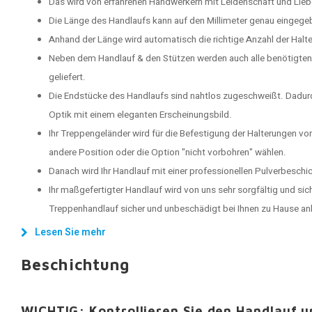
Das wird von erfahrenen Handwerkern mit Leidenschaft und Lieb
Die Länge des Handlaufs kann auf den Millimeter genau eingege
Anhand der Länge wird automatisch die richtige Anzahl der Halt
Neben dem Handlauf & den Stützen werden auch alle benötigten
geliefert.
Die Endstücke des Handlaufs sind nahtlos zugeschweißt. Dadu
Optik mit einem eleganten Erscheinungsbild.
Ihr Treppengeländer wird für die Befestigung der Halterungen vo
andere Position oder die Option "nicht vorbohren" wählen.
Danach wird Ihr Handlauf mit einer professionellen Pulverbeschi
Ihr maßgefertigter Handlauf wird von uns sehr sorgfältig und sich
Treppenhandlauf sicher und unbeschädigt bei Ihnen zu Hause 
Lesen Sie mehr
Beschichtung
WICHTIG: Kontrollieren Sie den Handlauf 