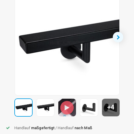
dlauf Stahl
A
ndlauf Schmiedeeisen
dlauf Gunmetal Optik
dlauf Bronze Optik
+4
Handlauf
maßgefertigt
/ Handlauf
nach Maß