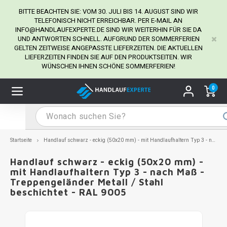
BITTE BEACHTEN SIE: VOM 30. JULI BIS 14. AUGUST SIND WIR
TELEFONISCH NICHT ERREICHBAR. PER E-MAIL AN
INFO@HANDLAUFEXPERTE.DE
SIND WIR WEITERHIN FÜR SIE DA
UND ANTWORTEN SCHNELL. AUFGRUND DER SOMMERFERIEN
Hauptmenü / Handlaufhalter
Hauptmenü / Tipps & Tricks
Hauptmenü / Handlauf
Hauptmenü / Extra
GELTEN ZEITWEISE ANGEPASSTE LIEFERZEITEN. DIE AKTUELLEN
Handlaufhalter
Tipps & Tricks
Handlauf
Extra
LIEFERZEITEN FINDEN SIE AUF DEN PRODUKTSEITEN. WIR
WÜNSCHEN IHNEN SCHÖNE SOMMERFERIEN!
dlauf Edelstahl
dlaufhalter Edelstahl
kstift
H
H
H
H
H
H
H
H
H
H
H
H
H
H
H
H
ndlauf Ausmessen
0
ndlauf schwarz
dlaufhalter schwarz
dlauf mit Gehrungswinkeln
H
H
H
H
H
H
H
H
H
H
H
H
H
H
H
H
dlauf Montieren
dlauf anthrazit
dlaufhalter anthrazit
lstahl Reinigung
H
H
H
H
H
H
H
H
H
H
H
H
A
A
A
A
Startseite
Handlauf schwarz - eckig (50x20 mm) - mit Handlaufhaltern Typ 3 - nach Maß - Treppengeländer Metall / Stahl beschichtet - RAL 9005
dlauf grau
dlaufhalter weiß
hrauben
H
H
H
A
H
H
A
H
A
A
H
A
Handlauf schwarz - eckig (50x20 mm) -
mit Handlaufhaltern Typ 3 - nach Maß -
Treppengeländer Metall / Stahl
dlauf weiß
dlaufhalter Stahl
all- & Gewindebohrer
H
H
A
A
H
A
A
beschichtet - RAL 9005
dlauf in RAL Farbe nach Wunsch
dlaufhalter in RAL Farbe nach Wunsch
iderstange
H
A
A