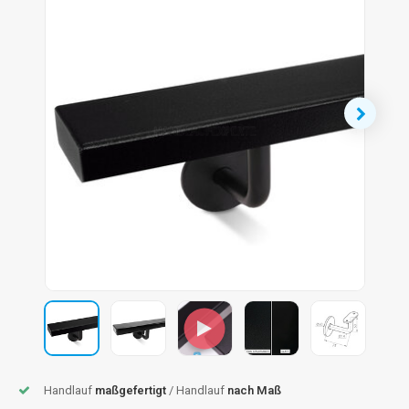
dlauf Stahl
A
ndlauf Schmiedeeisen
dlauf Gunmetal Optik
dlauf Bronze Optik
Handlauf
maßgefertigt
/ Handlauf
nach Maß