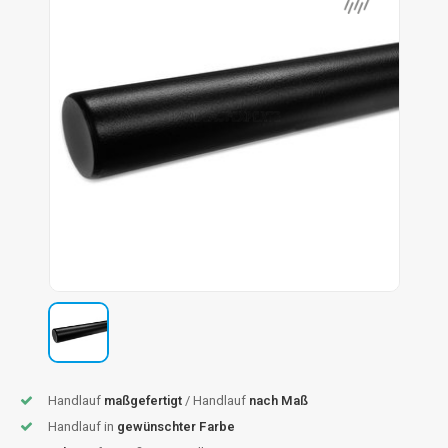
dlauf Stahl
A
ndlauf Schmiedeeisen
dlauf Gunmetal Optik
dlauf Bronze Optik
Handlauf
maßgefertigt
/ Handlauf
nach Maß
Handlauf in
gewünschter Farbe