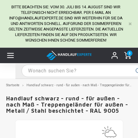
BITTE BEACHTEN SIE: VOM 30. JULI BIS 14. AUGUST SIND WIR
TELEFONISCH NICHT ERREICHBAR. PER E-MAIL AN
INFO@HANDLAUFEXPERTE.DE
SIND WIR WEITERHIN FÜR SIE DA
UND ANTWORTEN SCHNELL. AUFGRUND DER SOMMERFERIEN
Hauptmenü / Handlaufhalter
Hauptmenü / Tipps & Tricks
Hauptmenü / Handlauf
Hauptmenü / Extra
GELTEN ZEITWEISE ANGEPASSTE LIEFERZEITEN. DIE AKTUELLEN
Handlaufhalter
Tipps & Tricks
Handlauf
Extra
LIEFERZEITEN FINDEN SIE AUF DEN PRODUKTSEITEN. WIR
WÜNSCHEN IHNEN SCHÖNE SOMMERFERIEN!
dlauf Edelstahl
dlaufhalter Edelstahl
kstift
H
H
H
H
H
H
H
H
H
H
H
H
H
H
H
H
ndlauf Ausmessen
0
ndlauf schwarz
dlaufhalter schwarz
dlauf mit Gehrungswinkeln
H
H
H
H
H
H
H
H
H
H
H
H
H
H
H
H
dlauf Montieren
dlauf anthrazit
dlaufhalter anthrazit
lstahl Reinigung
H
H
H
H
H
H
H
H
H
H
H
H
A
A
A
A
Startseite
Handlauf schwarz - rund - für außen - nach Maß - Treppengeländer für außen - Metall / Stahl beschichtet - RAL 9005
dlauf grau
dlaufhalter weiß
hrauben
H
H
H
A
H
H
A
H
A
A
H
A
Handlauf schwarz - rund - für außen -
nach Maß - Treppengeländer für außen -
Metall / Stahl beschichtet - RAL 9005
dlauf weiß
dlaufhalter Stahl
all- & Gewindebohrer
H
H
A
A
H
A
A
dlauf in RAL Farbe nach Wunsch
dlaufhalter in RAL Farbe nach Wunsch
iderstange
H
A
A