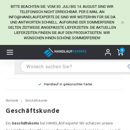
BITTE BEACHTEN SIE: VOM 30. JULI BIS 14. AUGUST SIND WIR
TELEFONISCH NICHT ERREICHBAR. PER E-MAIL AN
INFO@HANDLAUFEXPERTE.DE
SIND WIR WEITERHIN FÜR SIE DA
UND ANTWORTEN SCHNELL. AUFGRUND DER SOMMERFERIEN
Hauptmenü / Handlaufhalter
Hauptmenü / Tipps & Tricks
Hauptmenü / Handlauf
Hauptmenü / Extra
GELTEN ZEITWEISE ANGEPASSTE LIEFERZEITEN. DIE AKTUELLEN
Handlaufhalter
Tipps & Tricks
Handlauf
Extra
LIEFERZEITEN FINDEN SIE AUF DEN PRODUKTSEITEN. WIR
WÜNSCHEN IHNEN SCHÖNE SOMMERFERIEN!
dlauf Edelstahl
dlaufhalter Edelstahl
kstift
H
H
H
H
H
H
H
H
H
H
H
H
H
H
H
H
ndlauf Ausmessen
0
ndlauf schwarz
dlaufhalter schwarz
dlauf mit Gehrungswinkeln
H
H
H
H
H
H
H
H
H
H
H
H
H
H
H
H
dlauf Montieren
dlauf anthrazit
dlaufhalter anthrazit
lstahl Reinigung
H
H
H
H
H
H
H
H
H
H
H
H
A
A
A
A
Handlauf in gewünschter Farbe
dlauf grau
dlaufhalter weiß
hrauben
H
H
H
A
H
H
A
H
A
A
H
A
Startseite
Geschäftskunde
dlauf weiß
dlaufhalter Stahl
all- & Gewindebohrer
H
H
A
A
H
A
A
Geschäftskunde
dlauf in RAL Farbe nach Wunsch
dlaufhalter in RAL Farbe nach Wunsch
iderstange
H
A
A
Ein
Geschäftskonto
bei HANDLAUFexperte! Wir schätzen unsere