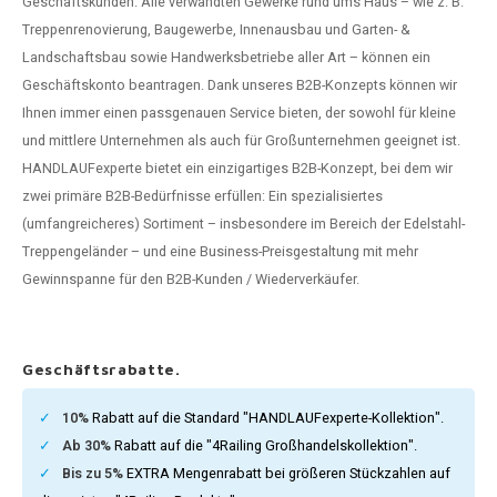
Geschäftskunden. Alle verwandten Gewerke rund ums Haus – wie z. B.
dlauf Stahl
A
Treppenrenovierung, Baugewerbe, Innenausbau und Garten- &
Landschaftsbau sowie Handwerksbetriebe aller Art – können ein
ndlauf Schmiedeeisen
Geschäftskonto beantragen. Dank unseres B2B-Konzepts können wir
Ihnen immer einen passgenauen Service bieten, der sowohl für kleine
dlauf Gunmetal Optik
und mittlere Unternehmen als auch für Großunternehmen geeignet ist.
HANDLAUFexperte bietet ein einzigartiges B2B-Konzept, bei dem wir
dlauf Bronze Optik
zwei primäre B2B-Bedürfnisse erfüllen: Ein spezialisiertes
(umfangreicheres) Sortiment – insbesondere im Bereich der Edelstahl-
Treppengeländer – und eine Business-Preisgestaltung mit mehr
Gewinnspanne für den B2B-Kunden / Wiederverkäufer.
Geschäftsrabatte.
10%
Rabatt auf die Standard "HANDLAUFexperte-Kollektion".
Ab 30%
Rabatt auf die "4Railing Großhandelskollektion".
Bis zu 5%
EXTRA Mengenrabatt bei größeren Stückzahlen auf