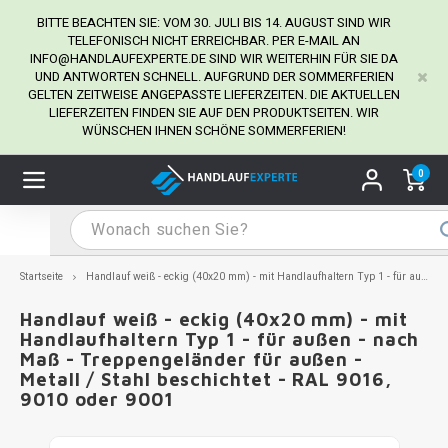
BITTE BEACHTEN SIE: VOM 30. JULI BIS 14. AUGUST SIND WIR
TELEFONISCH NICHT ERREICHBAR. PER E-MAIL AN
INFO@HANDLAUFEXPERTE.DE
SIND WIR WEITERHIN FÜR SIE DA
UND ANTWORTEN SCHNELL. AUFGRUND DER SOMMERFERIEN
Hauptmenü / Handlaufhalter
Hauptmenü / Tipps & Tricks
Hauptmenü / Handlauf
Hauptmenü / Extra
GELTEN ZEITWEISE ANGEPASSTE LIEFERZEITEN. DIE AKTUELLEN
Handlaufhalter
Tipps & Tricks
Handlauf
Extra
LIEFERZEITEN FINDEN SIE AUF DEN PRODUKTSEITEN. WIR
WÜNSCHEN IHNEN SCHÖNE SOMMERFERIEN!
dlauf Edelstahl
dlaufhalter Edelstahl
kstift
H
H
H
H
H
H
H
H
H
H
H
H
H
H
H
H
ndlauf Ausmessen
0
ndlauf schwarz
dlaufhalter schwarz
dlauf mit Gehrungswinkeln
H
H
H
H
H
H
H
H
H
H
H
H
H
H
H
H
dlauf Montieren
dlauf anthrazit
dlaufhalter anthrazit
lstahl Reinigung
H
H
H
H
H
H
H
H
H
H
H
H
A
A
A
A
Startseite
Handlauf weiß - eckig (40x20 mm) - mit Handlaufhaltern Typ 1 - für außen - nach Maß - Treppengeländer für außen - Metall / Stahl beschichtet - RAL 9016, 9010 oder 9001
dlauf grau
dlaufhalter weiß
hrauben
H
H
H
A
H
H
A
H
A
A
H
A
Handlauf weiß - eckig (40x20 mm) - mit
Handlaufhaltern Typ 1 - für außen - nach
Maß - Treppengeländer für außen -
dlauf weiß
dlaufhalter Stahl
all- & Gewindebohrer
H
H
A
A
H
A
A
Metall / Stahl beschichtet - RAL 9016,
9010 oder 9001
dlauf in RAL Farbe nach Wunsch
dlaufhalter in RAL Farbe nach Wunsch
iderstange
H
A
A