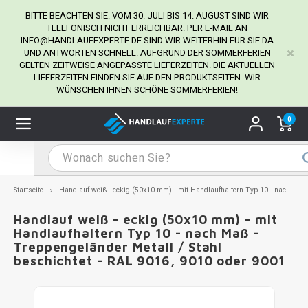
BITTE BEACHTEN SIE: VOM 30. JULI BIS 14. AUGUST SIND WIR
TELEFONISCH NICHT ERREICHBAR. PER E-MAIL AN
INFO@HANDLAUFEXPERTE.DE
SIND WIR WEITERHIN FÜR SIE DA
UND ANTWORTEN SCHNELL. AUFGRUND DER SOMMERFERIEN
Hauptmenü / Handlaufhalter
Hauptmenü / Tipps & Tricks
Hauptmenü / Handlauf
Hauptmenü / Extra
GELTEN ZEITWEISE ANGEPASSTE LIEFERZEITEN. DIE AKTUELLEN
Handlaufhalter
Tipps & Tricks
Handlauf
Extra
LIEFERZEITEN FINDEN SIE AUF DEN PRODUKTSEITEN. WIR
WÜNSCHEN IHNEN SCHÖNE SOMMERFERIEN!
dlauf Edelstahl
dlaufhalter Edelstahl
kstift
H
H
H
H
H
H
H
H
H
H
H
H
H
H
H
H
ndlauf Ausmessen
0
ndlauf schwarz
dlaufhalter schwarz
dlauf mit Gehrungswinkeln
H
H
H
H
H
H
H
H
H
H
H
H
H
H
H
H
dlauf Montieren
dlauf anthrazit
dlaufhalter anthrazit
lstahl Reinigung
H
H
H
H
H
H
H
H
H
H
H
H
A
A
A
A
Startseite
Handlauf weiß - eckig (50x10 mm) - mit Handlaufhaltern Typ 10 - nach Maß - Treppengeländer Metall / Stahl beschichtet - RAL 9016, 9010 oder 9001
dlauf grau
dlaufhalter weiß
hrauben
H
H
H
A
H
H
A
H
A
A
H
A
Handlauf weiß - eckig (50x10 mm) - mit
Handlaufhaltern Typ 10 - nach Maß -
Treppengeländer Metall / Stahl
dlauf weiß
dlaufhalter Stahl
all- & Gewindebohrer
H
H
A
A
H
A
A
beschichtet - RAL 9016, 9010 oder 9001
dlauf in RAL Farbe nach Wunsch
dlaufhalter in RAL Farbe nach Wunsch
iderstange
H
A
A