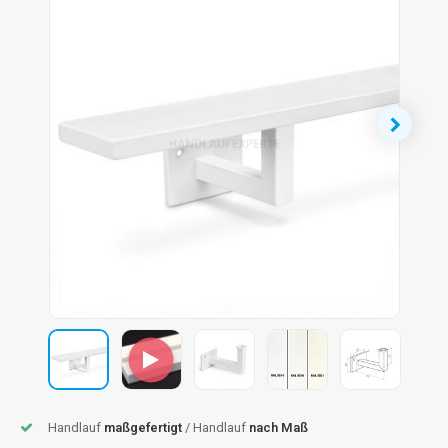
dlauf Stahl
A
ndlauf Schmiedeeisen
dlauf Gunmetal Optik
dlauf Bronze Optik
Handlauf
maßgefertigt
/ Handlauf
nach Maß