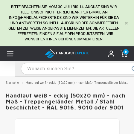
BITTE BEACHTEN SIE: VOM 30. JULI BIS 14. AUGUST SIND WIR
TELEFONISCH NICHT ERREICHBAR. PER E-MAIL AN
INFO@HANDLAUFEXPERTE.DE
SIND WIR WEITERHIN FÜR SIE DA
UND ANTWORTEN SCHNELL. AUFGRUND DER SOMMERFERIEN
Hauptmenü / Handlaufhalter
Hauptmenü / Tipps & Tricks
Hauptmenü / Handlauf
Hauptmenü / Extra
GELTEN ZEITWEISE ANGEPASSTE LIEFERZEITEN. DIE AKTUELLEN
Handlaufhalter
Tipps & Tricks
Handlauf
Extra
LIEFERZEITEN FINDEN SIE AUF DEN PRODUKTSEITEN. WIR
WÜNSCHEN IHNEN SCHÖNE SOMMERFERIEN!
dlauf Edelstahl
dlaufhalter Edelstahl
kstift
H
H
H
H
H
H
H
H
H
H
H
H
H
H
H
H
ndlauf Ausmessen
0
ndlauf schwarz
dlaufhalter schwarz
dlauf mit Gehrungswinkeln
H
H
H
H
H
H
H
H
H
H
H
H
H
H
H
H
dlauf Montieren
dlauf anthrazit
dlaufhalter anthrazit
lstahl Reinigung
H
H
H
H
H
H
H
H
H
H
H
H
A
A
A
A
Startseite
Handlauf weiß - eckig (50x20 mm) - nach Maß - Treppengeländer Metall / Stahl beschichtet - RAL 9016, 9010 oder 9001
dlauf grau
dlaufhalter weiß
hrauben
H
H
H
A
H
H
A
H
A
A
H
A
Handlauf weiß - eckig (50x20 mm) - nach
Maß - Treppengeländer Metall / Stahl
beschichtet - RAL 9016, 9010 oder 9001
dlauf weiß
dlaufhalter Stahl
all- & Gewindebohrer
H
H
A
A
H
A
A
dlauf in RAL Farbe nach Wunsch
dlaufhalter in RAL Farbe nach Wunsch
iderstange
H
A
A