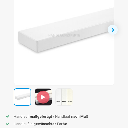
dlauf Stahl
A
ndlauf Schmiedeeisen
dlauf Gunmetal Optik
dlauf Bronze Optik
Handlauf
maßgefertigt
/ Handlauf
nach Maß
Handlauf in
gewünschter Farbe