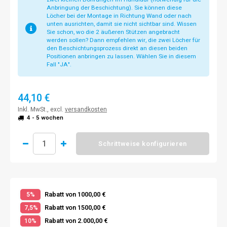
Anbringung der Beschichtung). Sie können diese
Löcher bei der Montage in Richtung Wand oder nach
unten ausrichten, damit sie nicht sichtbar sind. Wissen
Sie schon, wo die 2 äußeren Stützen angebracht
werden sollen? Dann empfehlen wir, die zwei Löcher für
den Beschichtungsprozess direkt an diesen beiden
Positionen anbringen zu lassen. Wählen Sie in diesem
Fall "JA".
44,10 €
Inkl. MwSt., excl.
versandkosten
4 - 5 wochen
Schrittweise konfigurieren
Rabatt von 1000,00 €
5%
Rabatt von 1500,00 €
7,5%
Rabatt von 2.000,00 €
10%