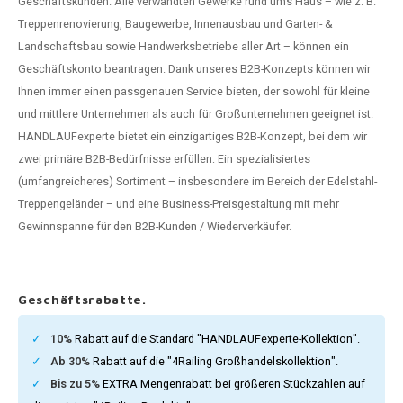
Geschäftskunden. Alle verwandten Gewerke rund ums Haus – wie z. B.
dlauf Stahl
A
Treppenrenovierung, Baugewerbe, Innenausbau und Garten- &
Landschaftsbau sowie Handwerksbetriebe aller Art – können ein
ndlauf Schmiedeeisen
Geschäftskonto beantragen. Dank unseres B2B-Konzepts können wir
Ihnen immer einen passgenauen Service bieten, der sowohl für kleine
dlauf Gunmetal Optik
und mittlere Unternehmen als auch für Großunternehmen geeignet ist.
HANDLAUFexperte bietet ein einzigartiges B2B-Konzept, bei dem wir
dlauf Bronze Optik
zwei primäre B2B-Bedürfnisse erfüllen: Ein spezialisiertes
(umfangreicheres) Sortiment – insbesondere im Bereich der Edelstahl-
Treppengeländer – und eine Business-Preisgestaltung mit mehr
Gewinnspanne für den B2B-Kunden / Wiederverkäufer.
Geschäftsrabatte.
10%
Rabatt auf die Standard "HANDLAUFexperte-Kollektion".
Ab 30%
Rabatt auf die "4Railing Großhandelskollektion".
Bis zu 5%
EXTRA Mengenrabatt bei größeren Stückzahlen auf