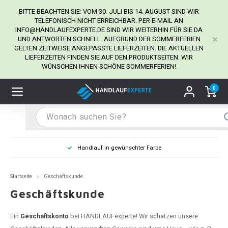
BITTE BEACHTEN SIE: VOM 30. JULI BIS 14. AUGUST SIND WIR
TELEFONISCH NICHT ERREICHBAR. PER E-MAIL AN
INFO@HANDLAUFEXPERTE.DE
SIND WIR WEITERHIN FÜR SIE DA
UND ANTWORTEN SCHNELL. AUFGRUND DER SOMMERFERIEN
Hauptmenü / Handlaufhalter
Hauptmenü / Tipps & Tricks
Hauptmenü / Handlauf
Hauptmenü / Extra
GELTEN ZEITWEISE ANGEPASSTE LIEFERZEITEN. DIE AKTUELLEN
Handlaufhalter
Tipps & Tricks
Handlauf
Extra
LIEFERZEITEN FINDEN SIE AUF DEN PRODUKTSEITEN. WIR
WÜNSCHEN IHNEN SCHÖNE SOMMERFERIEN!
dlauf Edelstahl
dlaufhalter Edelstahl
kstift
H
H
H
H
H
H
H
H
H
H
H
H
H
H
H
H
ndlauf Ausmessen
0
ndlauf schwarz
dlaufhalter schwarz
dlauf mit Gehrungswinkeln
H
H
H
H
H
H
H
H
H
H
H
H
H
H
H
H
dlauf Montieren
dlauf anthrazit
dlaufhalter anthrazit
lstahl Reinigung
H
H
H
H
H
H
H
H
H
H
H
H
A
A
A
A
Handlauf in gewünschter Farbe
dlauf grau
dlaufhalter weiß
hrauben
H
H
H
A
H
H
A
H
A
A
H
A
Startseite
Geschäftskunde
dlauf weiß
dlaufhalter Stahl
all- & Gewindebohrer
H
H
A
A
H
A
A
Geschäftskunde
dlauf in RAL Farbe nach Wunsch
dlaufhalter in RAL Farbe nach Wunsch
iderstange
H
A
A
Ein
Geschäftskonto
bei HANDLAUFexperte! Wir schätzen unsere