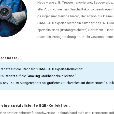
Haus – wie z. B. Treppenrenovierung, Baugewerbe
aller Art – können ein Geschäftskonto beantragen
passgenauen Service bieten, der sowohl für kleine 
HANDLAUFexperte bietet ein einzigartiges B2B-Konz
spezialisiertes (umfangreicheres) Sortiment – ins
Business-Preisgestaltung mit mehr Gewinnspanne f
srabatte.
Rabatt auf die Standard "HANDLAUFexperte-Kollektion".
30%
Rabatt auf die "4Railing Großhandelskollektion".
zu 5%
EXTRA Mengenrabatt bei größeren Stückzahlen auf die meisten "4Rail
, eine spezialisierte B2B-Kollektion.
t Ihr Komplettanbieter für hochwertige Edelstahlhandläufe und Treppengelän