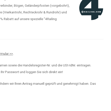
verbinder, Bögen, Geländerpfosten (vorgebohrt),
e (Vierkantrohr, Rechteckrohr & Rundrohr) und
Rabatt auf unsere spezielle "4Railing
mular >>
.
men sowie die Handelsregister-Nr. und die USt-IdNr. eintragen.
hr Passwort und loggen Sie sich direkt ein!
achdem wir Ihren Antrag manuell geprüft und genehmigt haben. Das