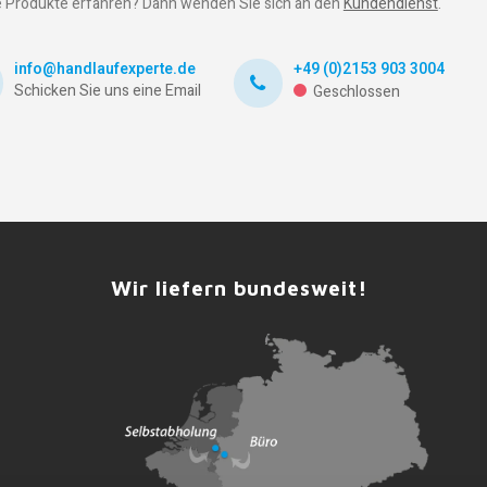
 Produkte erfahren? Dann wenden Sie sich an den
Kundendienst
.
info@handlaufexperte.de
+49 (0)2153 903 3004
Schicken Sie uns eine Email
Geschlossen
Wir liefern bundesweit!