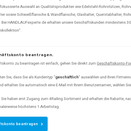
 fokussierte Auswahl an Qualitätsprodukten wie Edelstahl-Rohrstützen, Rohr
ter sowie Schweißflansche & Wandflansche, Glashalter, Querstabhalter, Rohr
 Bei HANDLAUFexperte.de erhalten unsere Geschäftskunden mindestens 30% 
kollektion".
häftskonto beantragen.
tskonto zu beantragen ist einfach, gehen Sie direkt zum
Geschäftskonto-For
ten Sie, dass Sie als Kundentyp "
geschäftlich
" auswählen und Ihren Firmenna
d erhalten Sie automatisch eine E-Mail mit Ihrem Benutzernamen, wählen Sie I
:
Sie haben erst Zugang zum 4Railing Sortiment und erhalten die Rabatte, n
malerweise höchstens 1 Arbeitstag.
tskonto beantragen