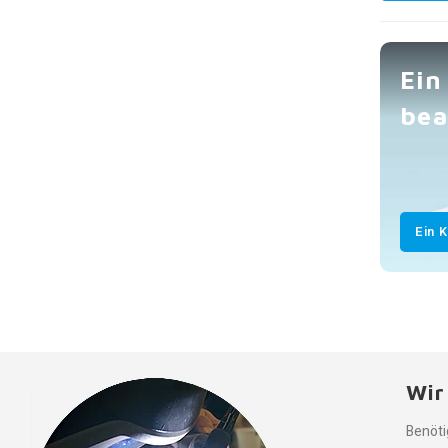
Ein
bea
Ein 
Wir
Benöti