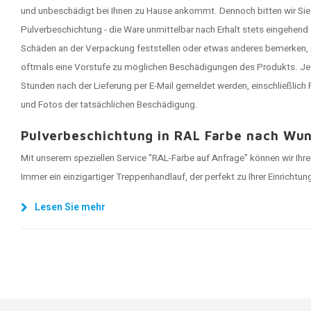
und unbeschädigt bei Ihnen zu Hause ankommt. Dennoch bitten wir Sie 
Pulverbeschichtung - die Ware unmittelbar nach Erhalt stets eingehend
Schäden an der Verpackung feststellen oder etwas anderes bemerken, 
oftmals eine Vorstufe zu möglichen Beschädigungen des Produkts. J
Stunden nach der Lieferung per E-Mail gemeldet werden, einschließlic
und Fotos der tatsächlichen Beschädigung.
Pulverbeschichtung in RAL Farbe nach Wun
Mit unserem speziellen Service "RAL-Farbe auf Anfrage" können wir Ihren
Immer ein einzigartiger Treppenhandlauf, der perfekt zu Ihrer Einrichtun
Lesen Sie mehr