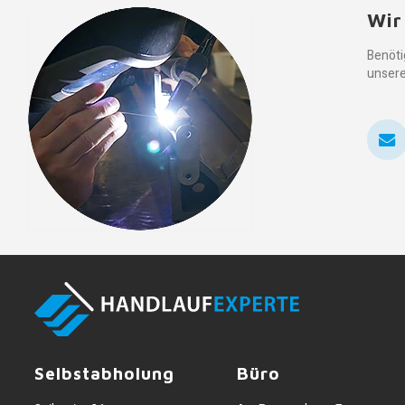
Wir
Benöti
unsere
Selbstabholung
Büro