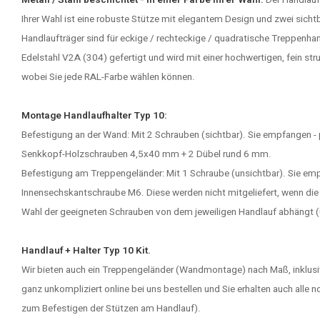
Metall / Stahl beschichtet - in einer Farbe Ihrer Wahl.
Der
Handlauf
Ihrer Wahl ist eine robuste Stütze mit elegantem Design und zwei sicht
Handlaufträger sind für eckige / rechteckige / quadratische Treppenhan
Edelstahl V2A (304) gefertigt und wird mit einer hochwertigen, fein st
wobei Sie jede RAL-Farbe wählen können.
Montage Handlaufhalter Typ 10:
Befestigung an der Wand: Mit 2 Schrauben (sichtbar). Sie empfangen - 
Senkkopf-Holzschrauben 4,5x40 mm + 2 Dübel rund 6 mm.
Befestigung am Treppengeländer: Mit 1 Schraube (unsichtbar). Sie empf
Innensechskantschraube M6. Diese werden nicht mitgeliefert, wenn die S
Wahl der geeigneten Schrauben von dem jeweiligen Handlauf abhängt (u
Handlauf + Halter Typ 10 Kit.
Wir bieten auch ein Treppengeländer (Wandmontage) nach Maß, inklusi
ganz unkompliziert online bei uns bestellen und Sie erhalten auch all
zum Befestigen der Stützen am Handlauf).