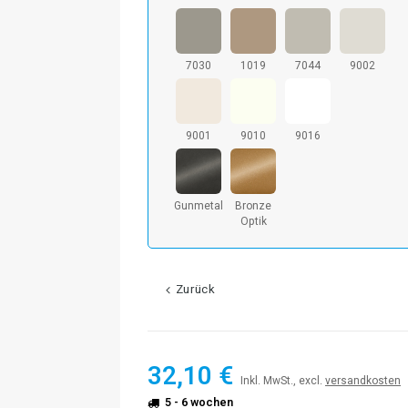
7030
1019
7044
9002
9001
9010
9016
Gunmetal
Bronze
Optik
Zurück
32,10 €
Inkl. MwSt., excl.
versandkosten
5 - 6 wochen