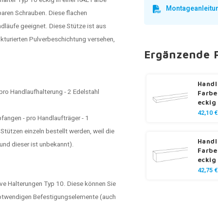
halter
Typ 10 eckig in einer RAL Farbe
Montageanleitu
baren Schrauben. Diese flachen
dläufe geeignet. Diese Stütze ist aus
rukturierten Pulverbeschichtung versehen,
Ergänzende 
Handl
pro Handlaufhalterung - 2 Edelstahl
Farbe
eckig
42,10 €
angen - pro Handlaufträger - 1
tützen einzeln bestellt werden, weil die
Handl
nd dieser ist unbekannt).
Farbe
eckig
42,75 €
ve Halterungen Typ 10. Diese können Sie
e notwendigen Befestigungselemente (auch