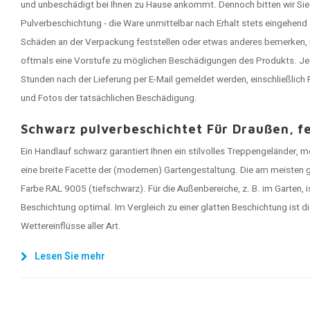
und unbeschädigt bei Ihnen zu Hause ankommt. Dennoch bitten wir Sie 
Pulverbeschichtung - die Ware unmittelbar nach Erhalt stets eingehend
Schäden an der Verpackung feststellen oder etwas anderes bemerken, 
oftmals eine Vorstufe zu möglichen Beschädigungen des Produkts. J
Stunden nach der Lieferung per E-Mail gemeldet werden, einschließlic
und Fotos der tatsächlichen Beschädigung.
Schwarz pulverbeschichtet Für Draußen, fei
Ein Handlauf schwarz garantiert Ihnen ein stilvolles Treppengeländer, 
eine breite Facette der (modernen) Gartengestaltung. Die am meisten g
Farbe RAL 9005 (tiefschwarz). Für die Außenbereiche, z. B. im Garten, is
Beschichtung optimal. Im Vergleich zu einer glatten Beschichtung ist d
Wettereinflüsse aller Art.
Lesen Sie mehr