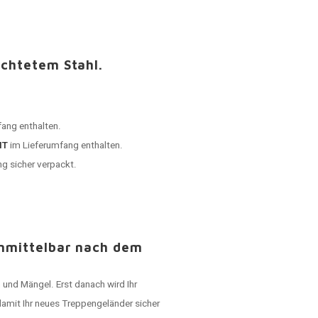
ichtetem Stahl.
ang enthalten.
HT
im Lieferumfang enthalten.
ng sicher verpackt.
unmittelbar nach dem
 und Mängel. Erst danach wird Ihr
damit Ihr neues Treppengeländer sicher