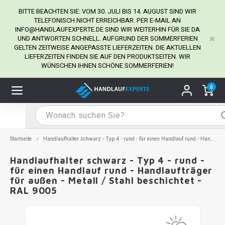
BITTE BEACHTEN SIE: VOM 30. JULI BIS 14. AUGUST SIND WIR
TELEFONISCH NICHT ERREICHBAR. PER E-MAIL AN
INFO@HANDLAUFEXPERTE.DE
SIND WIR WEITERHIN FÜR SIE DA
UND ANTWORTEN SCHNELL. AUFGRUND DER SOMMERFERIEN
Hauptmenü / Handlaufhalter
Hauptmenü / Tipps & Tricks
Hauptmenü / Handlauf
Hauptmenü / Extra
GELTEN ZEITWEISE ANGEPASSTE LIEFERZEITEN. DIE AKTUELLEN
Handlaufhalter
Tipps & Tricks
Handlauf
Extra
LIEFERZEITEN FINDEN SIE AUF DEN PRODUKTSEITEN. WIR
WÜNSCHEN IHNEN SCHÖNE SOMMERFERIEN!
dlauf Edelstahl
dlaufhalter Edelstahl
kstift
H
H
H
H
H
H
H
H
H
H
H
H
H
H
H
H
ndlauf Ausmessen
0
ndlauf schwarz
dlaufhalter schwarz
dlauf mit Gehrungswinkeln
H
H
H
H
H
H
H
H
H
H
H
H
H
H
H
H
dlauf Montieren
dlauf anthrazit
dlaufhalter anthrazit
lstahl Reinigung
H
H
H
H
H
H
H
H
H
H
H
H
A
A
A
A
Startseite
Handlaufhalter schwarz - Typ 4 - rund - für einen Handlauf rund - Handlaufträger für außen - Metall / Stahl beschichtet - RAL 9005
dlauf grau
dlaufhalter weiß
hrauben
H
H
H
A
H
H
A
H
A
A
H
A
Handlaufhalter schwarz - Typ 4 - rund -
für einen Handlauf rund - Handlaufträger
für außen - Metall / Stahl beschichtet -
dlauf weiß
dlaufhalter Stahl
all- & Gewindebohrer
H
H
A
A
H
A
A
RAL 9005
dlauf in RAL Farbe nach Wunsch
dlaufhalter in RAL Farbe nach Wunsch
iderstange
H
A
A