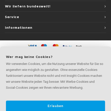
Wir liefern bundesweit!
Service
Informationen
©
Copyright
2026 Handlauf Experte | Handlauf Experte ist eine Unternehmung
Wer mag keine Cookies?
von
Roca Online GmbH
Wir verwenden Cookies, um die Nutzung unserer Website für Sie so
angenehm wie möglich zu gestalten. Ohne essenzielle Cookies
funktioniert unsere Website nicht und mit Insight-Cookies machen
wir unsere Website jeden Tag besser. Mit Werbe-Cookies und
Social-Cookies zeigen wir Ihnen relevantere Werbung.
Erlauben