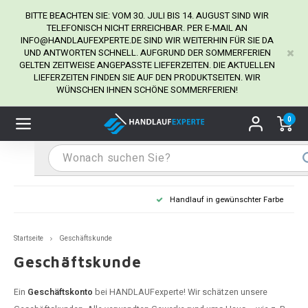
BITTE BEACHTEN SIE: VOM 30. JULI BIS 14. AUGUST SIND WIR
TELEFONISCH NICHT ERREICHBAR. PER E-MAIL AN
INFO@HANDLAUFEXPERTE.DE
SIND WIR WEITERHIN FÜR SIE DA
UND ANTWORTEN SCHNELL. AUFGRUND DER SOMMERFERIEN
Hauptmenü / Handlaufhalter
Hauptmenü / Tipps & Tricks
Hauptmenü / Handlauf
Hauptmenü / Extra
GELTEN ZEITWEISE ANGEPASSTE LIEFERZEITEN. DIE AKTUELLEN
Handlaufhalter
Tipps & Tricks
Handlauf
Extra
LIEFERZEITEN FINDEN SIE AUF DEN PRODUKTSEITEN. WIR
WÜNSCHEN IHNEN SCHÖNE SOMMERFERIEN!
dlauf Edelstahl
dlaufhalter Edelstahl
kstift
H
H
H
H
H
H
H
H
H
H
H
H
H
H
H
H
ndlauf Ausmessen
0
ndlauf schwarz
dlaufhalter schwarz
dlauf mit Gehrungswinkeln
H
H
H
H
H
H
H
H
H
H
H
H
H
H
H
H
dlauf Montieren
dlauf anthrazit
dlaufhalter anthrazit
lstahl Reinigung
H
H
H
H
H
H
H
H
H
H
H
H
A
A
A
A
Handlauf in gewünschter Farbe
dlauf grau
dlaufhalter weiß
hrauben
H
H
H
A
H
H
A
H
A
A
H
A
Startseite
Geschäftskunde
dlauf weiß
dlaufhalter Stahl
all- & Gewindebohrer
H
H
A
A
H
A
A
Geschäftskunde
dlauf in RAL Farbe nach Wunsch
dlaufhalter in RAL Farbe nach Wunsch
iderstange
H
A
A
Ein
Geschäftskonto
bei HANDLAUFexperte! Wir schätzen unsere