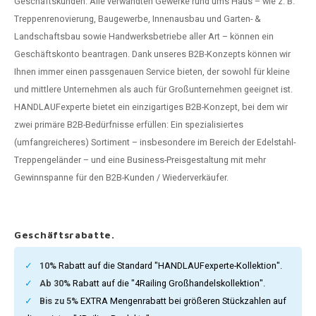
Geschäftskunden. Alle verwandten Gewerke rund ums Haus – wie z. B.
dlauf Stahl
A
Treppenrenovierung, Baugewerbe, Innenausbau und Garten- &
Landschaftsbau sowie Handwerksbetriebe aller Art – können ein
ndlauf Schmiedeeisen
Geschäftskonto beantragen. Dank unseres B2B-Konzepts können wir
Ihnen immer einen passgenauen Service bieten, der sowohl für kleine
dlauf Gunmetal Optik
und mittlere Unternehmen als auch für Großunternehmen geeignet ist.
HANDLAUFexperte bietet ein einzigartiges B2B-Konzept, bei dem wir
dlauf Bronze Optik
zwei primäre B2B-Bedürfnisse erfüllen: Ein spezialisiertes
(umfangreicheres) Sortiment – insbesondere im Bereich der Edelstahl-
Treppengeländer – und eine Business-Preisgestaltung mit mehr
Gewinnspanne für den B2B-Kunden / Wiederverkäufer.
Geschäftsrabatte.
10%
Rabatt auf die Standard "HANDLAUFexperte-Kollektion".
Ab 30%
Rabatt auf die "4Railing Großhandelskollektion".
Bis zu 5%
EXTRA Mengenrabatt bei größeren Stückzahlen auf