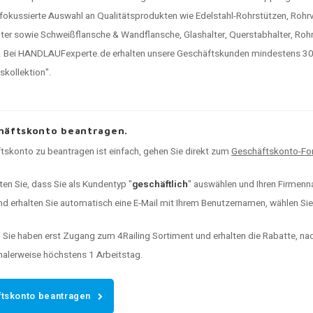
 fokussierte Auswahl an Qualitätsprodukten wie Edelstahl-Rohrstützen, Rohr
ter sowie Schweißflansche & Wandflansche, Glashalter, Querstabhalter, Rohr
 Bei HANDLAUFexperte.de erhalten unsere Geschäftskunden mindestens 30% 
kollektion".
häftskonto beantragen.
tskonto zu beantragen ist einfach, gehen Sie direkt zum
Geschäftskonto-For
ten Sie, dass Sie als Kundentyp "
geschäftlich
" auswählen und Ihren Firmenna
d erhalten Sie automatisch eine E-Mail mit Ihrem Benutzernamen, wählen Sie I
:
Sie haben erst Zugang zum 4Railing Sortiment und erhalten die Rabatte, n
malerweise höchstens 1 Arbeitstag.
tskonto beantragen