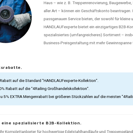
Haus – wie z. B. Treppenrenovierung, Baugewerbe
aller Art – können ein Geschäftskonto beantragen
passgenauen Service bieten, der sowohl für kleine 
HANDLAUFexperte bietet ein einzigartiges B2B-Konz
spezialisiertes (umfangreicheres) Sortiment – ins
Business-Preisgestaltung mit mehr Gewinnspanne f
srabatte.
Rabatt auf die Standard "HANDLAUFexperte-Kollektion".
30%
Rabatt auf die "4Railing Großhandelskollektion".
zu 5%
EXTRA Mengenrabatt bei größeren Stückzahlen auf die meisten "4Rail
, eine spezialisierte B2B-Kollektion.
t Ihr Komplettanbieter für hochwertige Edelstahlhandläufe und Treppengelän