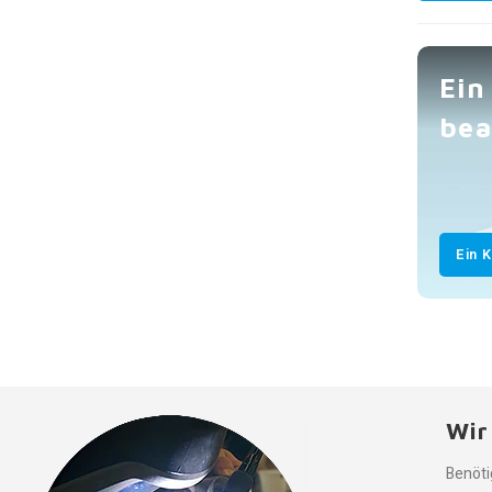
Ein
bea
Ein 
Wir
Benöti