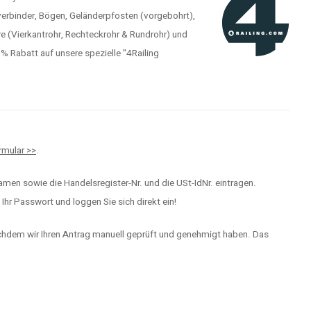
verbinder, Bögen, Geländerpfosten (vorgebohrt),
e (Vierkantrohr, Rechteckrohr & Rundrohr) und
Rabatt auf unsere spezielle "4Railing
mular >>
.
men sowie die Handelsregister-Nr. und die USt-IdNr. eintragen.
hr Passwort und loggen Sie sich direkt ein!
achdem wir Ihren Antrag manuell geprüft und genehmigt haben. Das