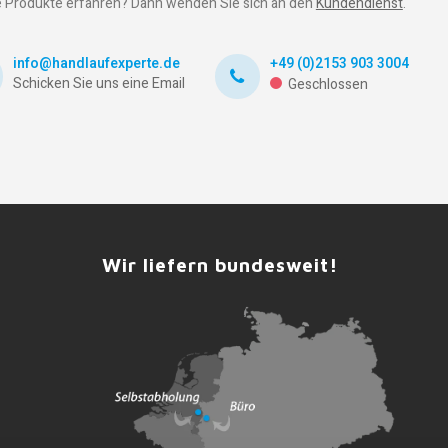
 Produkte erfahren? Dann wenden Sie sich an den
Kundendienst
.
info@handlaufexperte.de
+49 (0)2153 903 3004
Schicken Sie uns eine Email
Geschlossen
Wir liefern bundesweit!