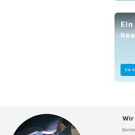
Ein
bea
Ein 
Wir
Benöti