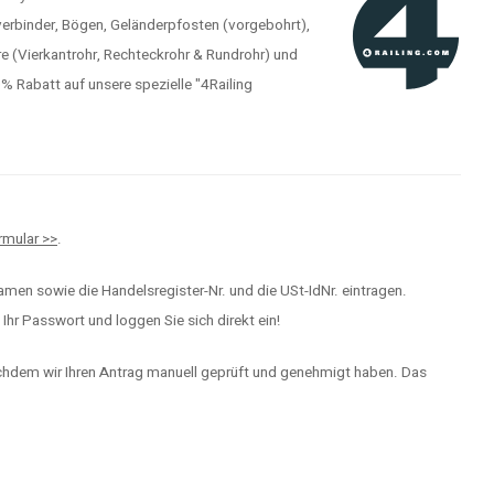
verbinder, Bögen, Geländerpfosten (vorgebohrt),
e (Vierkantrohr, Rechteckrohr & Rundrohr) und
Rabatt auf unsere spezielle "4Railing
mular >>
.
men sowie die Handelsregister-Nr. und die USt-IdNr. eintragen.
hr Passwort und loggen Sie sich direkt ein!
achdem wir Ihren Antrag manuell geprüft und genehmigt haben. Das