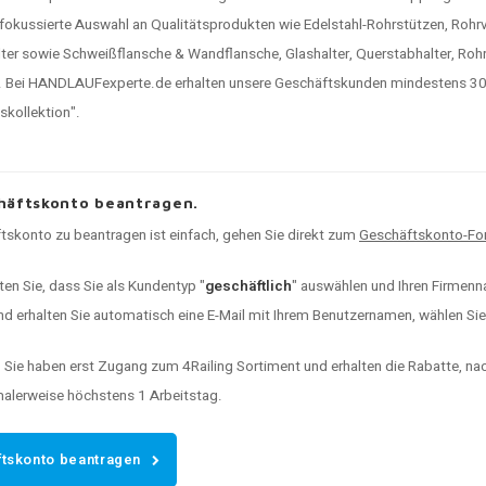
 fokussierte Auswahl an Qualitätsprodukten wie Edelstahl-Rohrstützen, Rohr
ter sowie Schweißflansche & Wandflansche, Glashalter, Querstabhalter, Rohr
 Bei HANDLAUFexperte.de erhalten unsere Geschäftskunden mindestens 30% 
kollektion".
häftskonto beantragen.
tskonto zu beantragen ist einfach, gehen Sie direkt zum
Geschäftskonto-For
ten Sie, dass Sie als Kundentyp "
geschäftlich
" auswählen und Ihren Firmenna
d erhalten Sie automatisch eine E-Mail mit Ihrem Benutzernamen, wählen Sie I
:
Sie haben erst Zugang zum 4Railing Sortiment und erhalten die Rabatte, n
malerweise höchstens 1 Arbeitstag.
tskonto beantragen