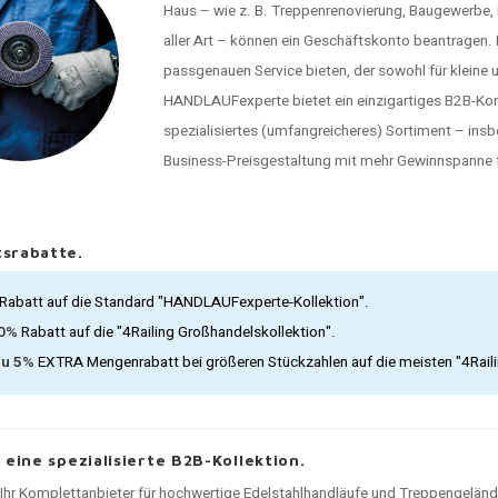
Haus – wie z. B. Treppenrenovierung, Baugewerbe
aller Art – können ein Geschäftskonto beantragen
passgenauen Service bieten, der sowohl für kleine 
HANDLAUFexperte bietet ein einzigartiges B2B-Konz
spezialisiertes (umfangreicheres) Sortiment – ins
Business-Preisgestaltung mit mehr Gewinnspanne f
srabatte.
Rabatt auf die Standard "HANDLAUFexperte-Kollektion".
30%
Rabatt auf die "4Railing Großhandelskollektion".
zu 5%
EXTRA Mengenrabatt bei größeren Stückzahlen auf die meisten "4Rail
, eine spezialisierte B2B-Kollektion.
t Ihr Komplettanbieter für hochwertige Edelstahlhandläufe und Treppengelän