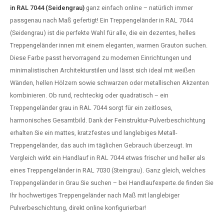
dlauf Stahl
A
in RAL 7044 (Seidengrau)
ganz einfach online – natürlich immer
passgenau nach Maß gefertigt! Ein Treppengeländer in RAL 7044
ndlauf Schmiedeeisen
(Seidengrau) ist die perfekte Wahl für alle, die ein dezentes, helles
Treppengeländer innen
mit einem eleganten, warmen Grauton suchen.
dlauf Gunmetal Optik
Diese Farbe passt hervorragend zu modernen Einrichtungen und
minimalistischen Architekturstilen und lässt sich ideal mit weißen
dlauf Bronze Optik
Wänden, hellen Hölzern sowie schwarzen oder metallischen Akzenten
kombinieren. Ob rund, rechteckig oder quadratisch – ein
Treppengeländer grau
in RAL 7044 sorgt für ein zeitloses,
harmonisches Gesamtbild. Dank der Feinstruktur-Pulverbeschichtung
erhalten Sie ein mattes, kratzfestes und langlebiges
Metall-
Treppengeländer
, das auch im täglichen Gebrauch überzeugt. Im
Vergleich wirkt ein Handlauf in RAL 7044 etwas frischer und heller als
eines
Treppengeländer in RAL 7030
(Steingrau). Ganz gleich, welches
Treppengeländer in Grau Sie suchen – bei Handlaufexperte.de finden Sie
Ihr hochwertiges Treppengeländer nach Maß mit langlebiger
Pulverbeschichtung, direkt online konfigurierbar!