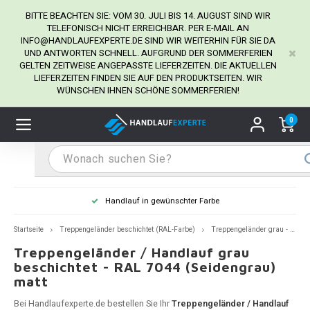
BITTE BEACHTEN SIE: VOM 30. JULI BIS 14. AUGUST SIND WIR
TELEFONISCH NICHT ERREICHBAR. PER E-MAIL AN
INFO@HANDLAUFEXPERTE.DE
SIND WIR WEITERHIN FÜR SIE DA
UND ANTWORTEN SCHNELL. AUFGRUND DER SOMMERFERIEN
Hauptmenü / Handlaufhalter
Hauptmenü / Tipps & Tricks
Hauptmenü / Handlauf
Hauptmenü / Extra
GELTEN ZEITWEISE ANGEPASSTE LIEFERZEITEN. DIE AKTUELLEN
Handlaufhalter
Tipps & Tricks
Handlauf
Extra
LIEFERZEITEN FINDEN SIE AUF DEN PRODUKTSEITEN. WIR
WÜNSCHEN IHNEN SCHÖNE SOMMERFERIEN!
dlauf Edelstahl
dlaufhalter Edelstahl
kstift
H
H
H
H
H
H
H
H
H
H
H
H
H
H
H
H
ndlauf Ausmessen
0
ndlauf schwarz
dlaufhalter schwarz
dlauf mit Gehrungswinkeln
H
H
H
H
H
H
H
H
H
H
H
H
H
H
H
H
dlauf Montieren
dlauf anthrazit
dlaufhalter anthrazit
lstahl Reinigung
H
H
H
H
H
H
H
H
H
H
H
H
A
A
A
A
Handlauf in gewünschter Farbe
dlauf grau
dlaufhalter weiß
hrauben
H
H
H
A
H
H
A
H
A
A
H
A
Startseite
Treppengeländer beschichtet (RAL-Farbe)
Treppengeländer grau - RAL-7044
Treppengeländer / Handlauf grau
dlauf weiß
dlaufhalter Stahl
all- & Gewindebohrer
H
H
A
A
H
A
A
beschichtet - RAL 7044 (Seidengrau)
matt
dlauf in RAL Farbe nach Wunsch
dlaufhalter in RAL Farbe nach Wunsch
iderstange
H
A
A
Bei Handlaufexperte.de bestellen Sie Ihr
Treppengeländer / Handlauf